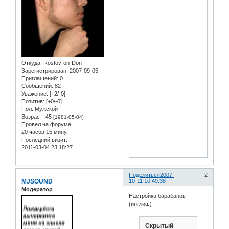
Откуда:
Rostov-on-Don
Зарегистрирован
: 2007-09-05
Приглашений:
0
Сообщений:
82
Уважение:
[+2/-0]
Позитив:
[+0/-0]
Пол:
Мужской
Возраст:
45
[1981-05-04]
Провел на форуме:
20 часов 15 минут
Последний визит:
2011-03-04 23:18:27
Поделиться
2007-
2
MJSOUND
10-11 10:49:38
Модератор
Настройка барабанов
(инглиш)
Скрытый