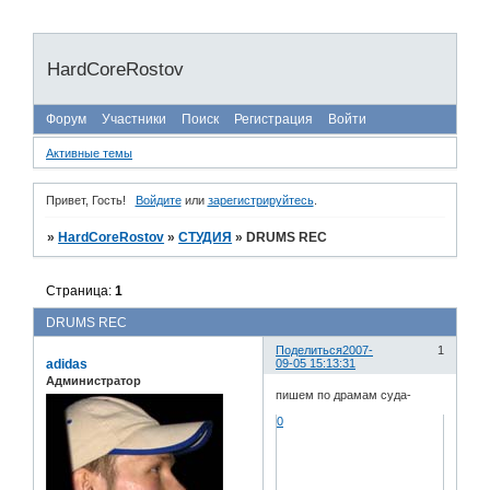
HardCoreRostov
Форум
Участники
Поиск
Регистрация
Войти
Активные темы
Привет, Гость!
Войдите
или
зарегистрируйтесь
.
»
HardCoreRostov
»
СТУДИЯ
»
DRUMS REC
Страница:
1
DRUMS REC
Поделиться
2007-
1
adidas
09-05 15:13:31
Администратор
пишем по драмам суда-
0