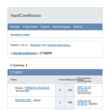
HardCoreRostov
Форум
Участники
Поиск
Регистрация
Войти
Активные темы
Привет, Гость!
Войдите
или
зарегистрируйтесь
.
»
HardCoreRostov
»
СТУДИЯ
Страница:
1
СТУДИЯ
Последнее
Тема
Ответов
Просмотров
сообщение
2007-10-10
Важно:
ПРАВИЛА РАЗДЕЛА
0
189
13:05:49
MJSOUND
MJSOUND
DRUMS REC
adidas
2009-03-29
2
668
19:09:51
MARIO