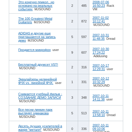
Это конечно прикол...но
2008-07-06
основано на реальных
2
485
16:50:23
Rack
событиях
MJSOUND
VM
2007-11-02
The 100 Greatest Metal
2
872
10:12:41
Guitarists
MJSOUND
MJSOUND
ADIDAS и другие еще
2007-10-31
приглашаются на запись
5
597
11:48:35
Dread
демо
MJSOUND
2007-10-30
Продается микрофон
user
9
607
17:24:22
Adidusing
Бесплатный друмсет VST!
2007-10-17
2
316
MJSOUND
12:29:31
user
2007-10-12
Эквалайзеры нелинейной
1
331
10:32:29
ФЧХ vs. линейной ФЧХ.
user
MJSOUND
Снимается учебный фильм -
2007-10-11
СОЗДАНИЕ ДЕМО ЗАПИСИ
3
348
14:11:38
user
MJSOUND
Все песни линкин парк
2007-10-11
выглядят одинакова
5
513
13:58:10
Dread
MJSOUND
2007-10-11
Десять лучших усилителей в
0
336
09:10:06
жанре "металл"
MJSOUND