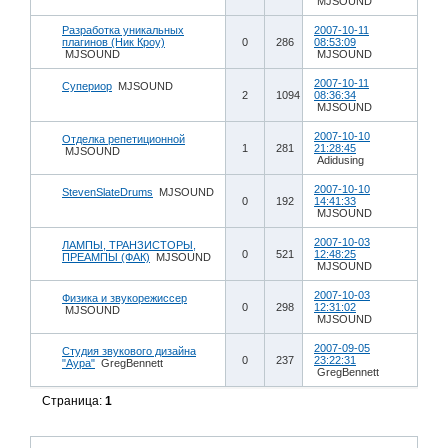
MJSOUND
Разработка уникальных
2007-10-11
плагинов (Ник Кроу)
0
286
08:53:09
MJSOUND
MJSOUND
2007-10-11
Супериор
MJSOUND
2
1094
08:36:34
MJSOUND
2007-10-10
Отделка репетиционной
1
281
21:28:45
MJSOUND
Adidusing
2007-10-10
StevenSlateDrums
MJSOUND
0
192
14:41:33
MJSOUND
2007-10-03
ЛАМПЫ, ТРАНЗИСТОРЫ,
0
521
12:48:25
ПРЕАМПЫ (ФАК)
MJSOUND
MJSOUND
2007-10-03
Физика и звукорежиссер
0
298
12:31:02
MJSOUND
MJSOUND
2007-09-05
Студия звукового дизайна
0
237
23:22:31
"Аура"
GregBennett
GregBennett
Страница:
1