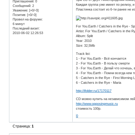
Приглашений:
0
Каждая группа уже имеет по релизу, 
Сообщений:
2
Пластинка состоит из 6-ти ранее не 
Уважение:
[+0/-0]
Позитив:
[+0/-0]
Провел на форуме:
6 минут
For You.Earth / Catchers in the Rye - Spl
Последний визит:
Artist: For You.Earth / Catchers in the R
2010-06-02 12:26:53
Album: Split
Year: 2010
Size: 32,5Mb
Track list:
1 - For You.Earth - Всё кончается
2 - For You.Earth - В пользу смерти
3 - For You.Earth - Делай что хочешь, 
4 - For You.Earth - Помни всегда кем 
5 - Catchers in the Rye - First Morning 
6 - Catchers in the Rye - Maria
http://ifolder.ru/17170117
CD можно купить на независимом лей
http://www.opposingmusic.ru
стоимость 100р.
0
Страница:
1