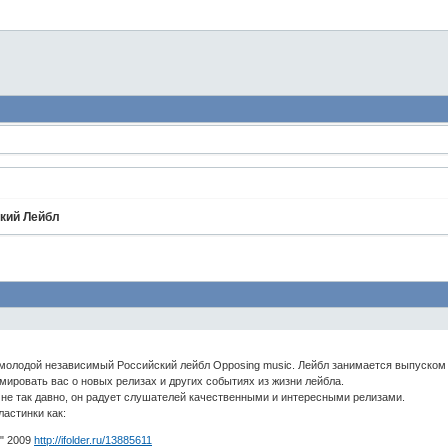
кий Лейбл
олодой независимый Российский лейбл Opposing music. Лейбл занимается выпуском 
ировать вас о новых релизах и других событиях из жизни лейбла.
л не так давно, он радует слушателей качественными и интересными релизами.
ластинки как:
" 2009
http://ifolder.ru/13885611