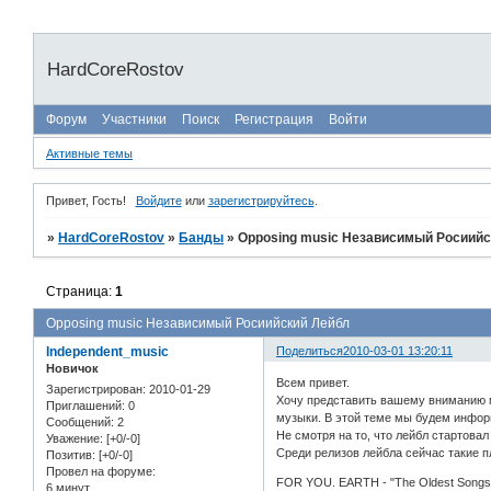
HardCoreRostov
Форум
Участники
Поиск
Регистрация
Войти
Активные темы
Привет, Гость!
Войдите
или
зарегистрируйтесь
.
»
HardCoreRostov
»
Банды
»
Opposing music Независимый Росиийс
Страница:
1
Opposing music Независимый Росиийский Лейбл
Independent_music
Поделиться
2010-03-01 13:20:11
Новичок
Всем привет.
Зарегистрирован
: 2010-01-29
Хочу представить вашему вниманию м
Приглашений:
0
музыки. В этой теме мы будем информ
Сообщений:
2
Не смотря на то, что лейбл стартова
Уважение:
[+0/-0]
Среди релизов лейбла сейчас такие п
Позитив:
[+0/-0]
Провел на форуме:
FOR YOU. EARTH - "The Oldest Songs
6 минут