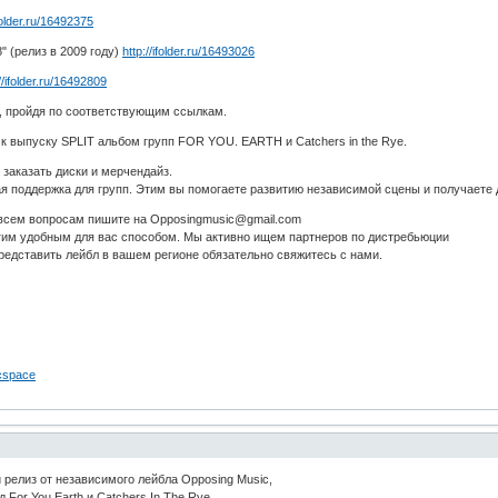
ifolder.ru/16492375
08" (релиз в 2009 году)
http://ifolder.ru/16493026
//ifolder.ru/16492809
, пройдя по соответствующим ссылкам.
к выпуску SPLIT альбом групп FOR YOU. EARTH и Catchers in the Rye.
 заказать диски и мерчендайз.
я поддержка для групп. Этим вы помогаете развитию независимой сцены и получаете 
 всем вопросам пишите на Opposingmusic@gmail.com
гим удобным для вас способом. Мы активно ищем партнеров по дистребьюции
редставить лейбл в вашем регионе обязательно свяжитесь с нами.
cspace
й релиз от независимого лейбла Opposing Music,
 For You.Earth и Catchers In The Rye.