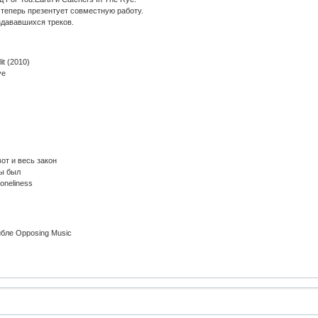
и теперь презентует совместную работу.
издававшихся треков.
it (2010)
ye
вот и весь закон
ты был
Loneliness
бле Opposing Music