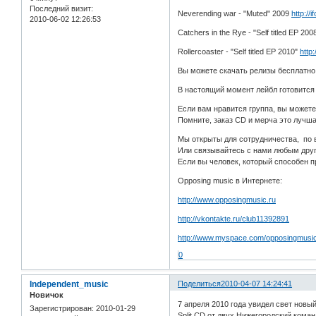
Последний визит:
Neverending war - "Muted" 2009
http://
2010-06-02 12:26:53
Catchers in the Rye - "Self titled EP 20
Rollercoaster - "Self titled EP 2010"
http:
Вы можете скачать релизы бесплатно
В настоящий момент лейбл готовится 
Если вам нравится группа, вы можете
Помните, заказ CD и мерча это лучша
Мы открыты для сотрудничества, по
Или связывайтесь с нами любым дру
Если вы человек, который способен п
Opposing music в Интернете:
http://www.opposingmusic.ru
http://vkontakte.ru/club11392891
http://www.myspace.com/opposingmusi
0
Independent_music
Поделиться
2010-04-07 14:24:41
Новичок
7 апреля 2010 года увидел свет новы
Зарегистрирован
: 2010-01-29
Split CD от двух Нижегородский команд