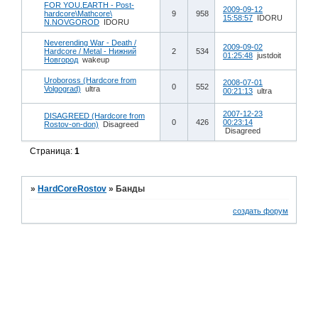
FOR YOU.EARTH - Post-
2009-09-12
hardcore\Mathcore\
9
958
15:58:57
IDORU
N.NOVGOROD
IDORU
Neverending War - Death /
2009-09-02
Hardcore / Metal - Нижний
2
534
01:25:48
justdoit
Новгород
wakeup
Uroboross (Hardcore from
2008-07-01
0
552
Volgograd)
ultra
00:21:13
ultra
2007-12-23
DISAGREED (Hardcore from
0
426
00:23:14
Rostov-on-don)
Disagreed
Disagreed
Страница:
1
»
HardCoreRostov
»
Банды
создать форум