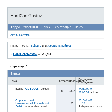
HardCoreRostov
Форум
Участники
Поиск
Регистрация
Войти
Активные темы
Привет, Гость!
Войдите
или
зарегистрируйтесь
.
»
HardCoreRostov
»
Банды
Страница:
1
Банды
Последнее
Тема
Ответов
Просмотров
сообщение
Важно:
A.D.I.D.A.S.
adidas
2009-01-22
28
2322
22:05:34
adidas
Opposing music
2010-04-07
Независимый Росиийский
1
425
14:24:41
Лейбл
Independent_music
Independent_music