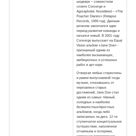
шедевре – совместном
сплите Converge и
Agoraphobic Nosebleed – «The
Poacher Diaries» (Relapse
Records, 1999 год). Данным
релизом закончился один
период развития команды и
начался новый. В 2001 году
Converge выпускает на Equal
Vision альбом «Jane Doe» -
признанный одним из
наиболее вызывающих,
амбициозных и успешных
работ в арт-коре.
Отвергая любые стереотипы
и рамки выпускаемой тогда
музыки, отказавшись от
перезаписи старых
достижений, Jane Doe стал
одним из самых тёмный,
холодных и наиболее
безжалостных/яростных
альбомов, когда либо
записанных на диск. 12-ти
ступенчатое концептуальное
путешествие, наполенное
отчаяньем и потерями,