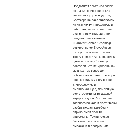
Продолжая стоять во главе
создания наиболее ярких
метал/хардкор концертов,
Converge не расслаблялись
ни на минуту и продолжали
работать, записав на Equal
Vision в 1998 году альбом,
получивший название
«Forever Comes Crashing»,
совместно со Steve Austin
(создателем и идеологом
Today is the Day). С выходом
данной плиты, Converge
показали, что их уровень как
музыкантов взрос до
небывалых вершин – теперь
они творили музыку более
атмосферную и
эмоциональную, ломавшую
все стереотипы тогдашней
хардкор сцены. Увеличение
злобного вокала и поетически
разбивающая вдребезги
лирика были просто
уникальны. Техническая
безжалостность ярко
выражена в следующем