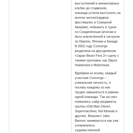
выступлений в миниатюрных
клубах до стадионов,
команда успела выступить на
многих метал/хардкор
фестивалях в Северной
Америке, побывать в турне
по Соединённым Штатам и
быть вовлечённой в гастроли
по Европе, Японии и Канаде.
В 2002 году Converge
разделила на двухдневном
«Japan Beast Fest 2» сцену с
такими группами, как Slayer,
Hatebreed и Motorhead.
Вдобавок ко всему, каждый
участник Converge –
уникальная личность, и
посему каждому из них
трудно замыкаться в рамках
одной команды. Так на свет
появились сайд-проджекты
группы (Old Man Gloom,
Supermachiner, Kid Kilowatt и
другие). Вокалист Jake
Bannon занимаеться как уже
упоминалось
художественной