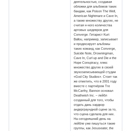
деятельностью, создавая
обложки для альбомов таких
бандам, как Poison The Well,
American Nightmare и Cave In,
а также множеству других, не
считая н-ного количества
артовых шедевров для
Converge. Гитарист Kurt
Ballou, например, записывает
и продюсирует альбомы
таких команд, как Converge,
Suicide Note, Drowningman,
Cave In, Curl up and Die и the
Hope Conspiracy, плюс
множество других в своей
звукозаписывающей студии
«God City Studios». Стоит так
же отметить, что в 2001 году
вместе с партнёром Tre
McCarthy, Bannon основал
Deathwish Inc. – лейбл
созданный для того, чтобы
отдать дань хардкор
андерграундной сцене за то,
что сцена сделала для них.
На сегодняшний день на
лейбле уже пишуться такие
группы, как Jesuseater, the