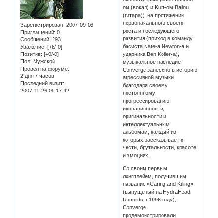
ом (вокал) и Kurt-ом Ballou
(гитара)), на протяжении
первоначального своего
Зарегистрирован
: 2007-09-06
роста и последующего
Приглашений:
0
развития (приход в команду
Сообщений:
293
басиста Nate-а Newton-а и
Уважение:
[+8/-0]
Позитив:
[+0/-0]
ударника Ben Koller-а),
Пол:
Мужской
музыкальное наследие
Провел на форуме:
Converge занесено в историю
2 дня 7 часов
агрессивной музыки
Последний визит:
благодаря своему
2007-11-26 09:17:42
постоянному
прогрессированию,
иновационности,
оригинальности и
интеллектуальным
альбомам, каждый из
которых рассказывает о
чести, брутальности, красоте
и эмоциях.
Со своим первым
лонгплейем, получившим
название «Caring and Killing»
(выпущеный на HydraHead
Records в 1996 году),
Converge
продемонстрировали