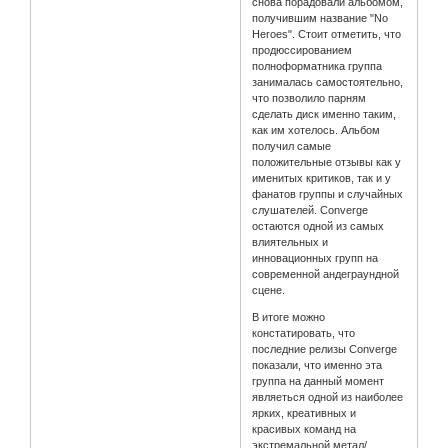
снова порадовали альбомом,
получившим название "No
Heroes". Стоит отметить, что
продюссированием
полноформатника группа
занималась самостоятельно,
что позволило парням
сделать диск именно таким,
как им хотелось. Альбом
получил самые
положительные отзывы как у
именитых критиков, так и у
фанатов группы и случайных
слушателей. Converge
остаются одной из самых
влиятельных и
инновационных групп на
современной андеграундной
сцене.
В итоге можно
констатировать, что
последние релизы Converge
показали, что именно эта
группа на данный момент
являеться одной из наиболее
ярких, креативных и
красивых команд на
экстремальной метал/