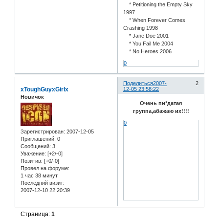
* Petitioning the Empty Sky
1997
* When Forever Comes
Crashing 1998
* Jane Doe 2001
* You Fail Me 2004
* No Heroes 2006
0
Поделиться
2007-
2
xToughGuyxGirlx
12-05 23:58:22
Новичок
Очень пи*датая
группа,абажаю их!!!!
0
Зарегистрирован
: 2007-12-05
Приглашений:
0
Сообщений:
3
Уважение:
[+2/-0]
Позитив:
[+0/-0]
Провел на форуме:
1 час 38 минут
Последний визит:
2007-12-10 22:20:39
Страница:
1