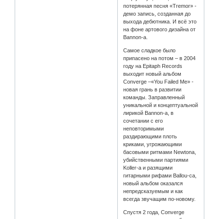
потерянная песня «Tremor» -
демо запись, созданная до
выхода дебютника. И всё это
на фоне артового дизайна от
Bannon-а.
Самое сладкое было
припасено на потом – в 2004
году на Epitaph Records
выходит новый альбом
Converge –«You Failed Me» -
новая грань в развитии
команды. Заправленный
уникальной и концептуальной
лирикой Bannon-а, в
сочетании с его
неповторимыми
раздирающими плоть
криками, угрожающими
басовыми ритмами Newtonа,
убийственными партиями
Koller-а и разящими
гитарными рифами Ballou-са,
новый альбом оказался
непредсказуемым и как
всегда звучащим по-новому.
Спустя 2 года, Converge