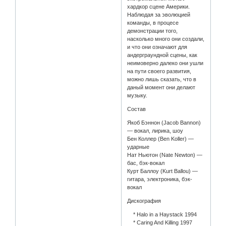
хардкор сцене Америки.
Наблюдая за эволюцией
команды, в процесе
демонстрации того,
насколько много они создали,
и что они означают для
андерграундной сцены, как
неимоверно далеко они ушли
на пути своего развития,
можно лишь сказать, что в
даный момент они делают
музыку.
Состав
Якоб Бэннон (Jacob Bannon)
— вокал, лирика, шоу
Бен Коллер (Ben Koller) —
ударные
Нат Ньютон (Nate Newton) —
бас, бэк-вокал
Курт Баллоу (Kurt Ballou) —
гитара, электроника, бэк-
вокал
Дискография
* Halo in a Haystack 1994
* Caring And Killing 1997