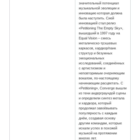
значительный потенциал
музыкальной эволюции и
инновацию которая должна
была наступить. Сией
инновацией стал релиз
«Petitioning The Empty Sky»,
вышедший в 1997 году на
Equal Vision – смесь
металическо-трэшевых
каркасов, хардкор/панк
структур и безумных
эмоциональных
исследований, соединённых
с артистизмом и
неповторимым очерняющим
вокалом, по-настоящему
начинающим расцветать. С
«Petitioning», Converge вышли
из тени андерграундой сцены
и определили синтез метала
и хардкора, который
продолжал завоёвывать
популярность с каждым
днём, создавая основу
другим командам, которые
искали успех в похожей
музыкой на протяжении
многих лет.