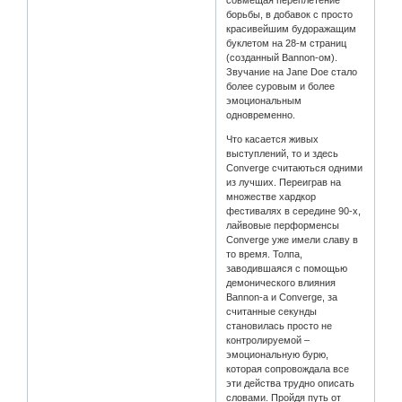
совмещая переплетение
борьбы, в добавок с просто
красивейшим будоражащим
буклетом на 28-м страниц
(созданный Bannon-ом).
Звучание на Jane Doe стало
более суровым и более
эмоциональным
одновременно.
Что касается живых
выступлений, то и здесь
Converge считаються одними
из лучших. Переиграв на
множестве хардкор
фестивалях в середине 90-х,
лайвовые перформенсы
Converge уже имели славу в
то время. Толпа,
заводившаяся с помощью
демонического влияния
Bannon-а и Converge, за
считанные секунды
становилась просто не
контролируемой –
эмоциональную бурю,
которая сопровождала все
эти действа трудно описать
словами. Пройдя путь от