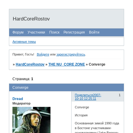
HardCoreRostov
Форум
Участники
Поиск
Регистрация
Войти
Активные темы
Привет, Гость!
Войдите
или
зарегистрируйтесь
.
»
HardCoreRostov
»
THE NU_CORE ZONE
»
Converge
Страница:
1
Converge
Поделиться
2007-
1
Dread
10-10 12:25:11
Модератор
Converge
История
Основанная зимой 1990 года
в Бостоне участниками-
основателями (Jake Bannon-