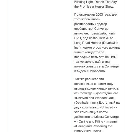
Blinding Light, Reach The Sky,
the Promise и Horror Show.
По окончании 2003 года, для
того чтобы вновь
разшевелить хардкор
сообщество, Converge
выпускают свой дебютный
DVD, под названием «The
Long Road Home» (Deathwish
Inc.). Кроме огромного архива
живых концертов за
последние пять лет, на DVD
так же можно найти три
полных живых сета Converge
и видео «Downpour».
Так же расшевелил
поклонников в новом году
выход в конце января релиза
от Converge – долгожданного
«Unloved and Weeded Out»
(Deathwish Inc.).Доступный на
двух компактах, «Unloved» -
это компиляция части
дебютного альбома Converge
– «Caring and Killing» и плиты
«Caring and Petitioning the
Empty Sky», плюс,