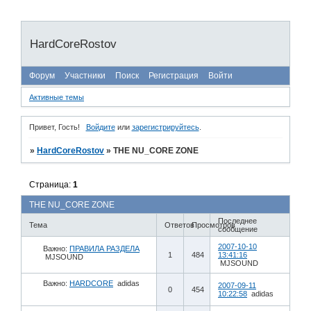
HardCoreRostov
Форум
Участники
Поиск
Регистрация
Войти
Активные темы
Привет, Гость!
Войдите
или
зарегистрируйтесь
.
»
HardCoreRostov
»
THE NU_CORE ZONE
Страница:
1
THE NU_CORE ZONE
Последнее
Тема
Ответов
Просмотров
сообщение
2007-10-10
Важно:
ПРАВИЛА РАЗДЕЛА
1
484
13:41:16
MJSOUND
MJSOUND
Важно:
HARDCORE
adidas
2007-09-11
0
454
10:22:58
adidas