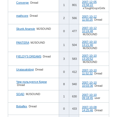
2007-12-05
Converge
Dread
1
801
23:58:22
xToughGuyxGirlx
mathcore
Dread
2007-10-12
2
566
11:50:25
Dread
2007-10-12
Skunk Anansie
MJSOUND
0
477
10:24:48
MJSOUND
2007-10-10
PANTERA
MJSOUND
1
504
13:21:40
MJSOUND
2007-10-10
FIELDY'S DREAMS
Dread
3
583
13:20:52
MJSOUND
Uratasakidogi
Dread
2007-10-10
0
412
11:52:32
Dread
Чем пользуются Корни
2007-10-10
8
940
Dread
10:03:36
Dread
SOAD
MJSOUND
2007-10-10
1
630
09:18:45
user
Bobaflex
Dread
2007-10-08
0
433
14:25:46
Dread