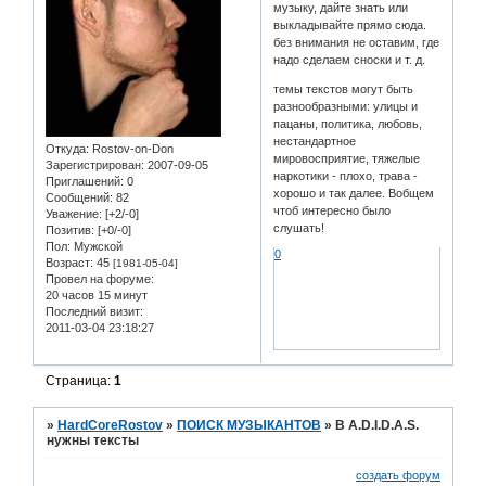
музыку, дайте знать или
выкладывайте прямо сюда.
без внимания не оставим, где
надо сделаем сноски и т. д.
темы текстов могут быть
разнообразными: улицы и
пацаны, политика, любовь,
нестандартное
Откуда:
Rostov-on-Don
мировосприятие, тяжелые
Зарегистрирован
: 2007-09-05
наркотики - плохо, трава -
Приглашений:
0
хорошо и так далее. Вобщем
Сообщений:
82
чтоб интересно было
Уважение:
[+2/-0]
слушать!
Позитив:
[+0/-0]
Пол:
Мужской
0
Возраст:
45
[1981-05-04]
Провел на форуме:
20 часов 15 минут
Последний визит:
2011-03-04 23:18:27
Страница:
1
»
HardCoreRostov
»
ПОИСК МУЗЫКАНТОВ
»
В A.D.I.D.A.S.
нужны тексты
создать форум