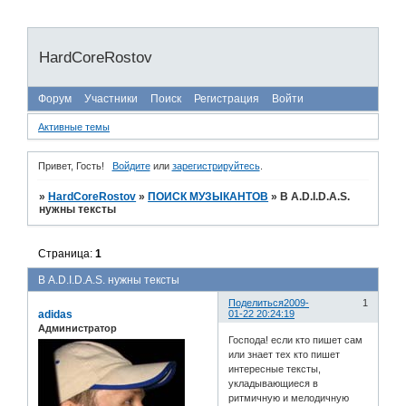
HardCoreRostov
Форум
Участники
Поиск
Регистрация
Войти
Активные темы
Привет, Гость!
Войдите
или
зарегистрируйтесь
.
»
HardCoreRostov
»
ПОИСК МУЗЫКАНТОВ
»
В A.D.I.D.A.S.
нужны тексты
Страница:
1
В A.D.I.D.A.S. нужны тексты
Поделиться
2009-
1
adidas
01-22 20:24:19
Администратор
Господа! если кто пишет сам
или знает тех кто пишет
интересные тексты,
укладывающиеся в
ритмичную и мелодичную