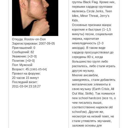
группы Black Flag. Кроме них,
первыми хардкор группами
являлись Circle Jerks, Teen
Idles, Minor Threat, Jerry's
Kids.
Основные признаки жанра:
короткие и быстрые (1–1,5
минуты) песни, социальная
лирика, нарочитая
Откуда:
Rostov-on-Don
немелодичность (2–3
Зарегистрирован
: 2007-09-05
Приглашений:
0
аккорда). В таком виде
Сообщений:
82
хардкор просуществовал до
Уважение:
[+2/-0]
середины 80-х, когда
Позитив:
[+0/-0]
большинство групп либо
Пол:
Мужской
распалось, либо стали играть
Возраст:
45
[1981-05-04]
другую музыку.
Провел на форуме:
Многие ансамбли,
20 часов 15 минут
замедляясь, стали добавлять
Последний визит:
металические элементы в
2011-03-04 23:18:27
свою музыку (Earth Crisis, All
Out War, Strife). Так появился
new school hardcore (все то, о
чем писалось выше,
соответственно нарекли old
school’ом). Другие же,
несмотря на низкий темп, не
стали утяжелять звучание,
заложив основы для