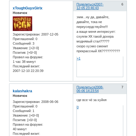
Поделиться
2007-
6
xToughGuyxGirlx
12-05 23:46:43
Новичок
эмм...ну да, давайте,
давайте, тока не
переусердствуйте!!!
а ваще меня интересует:
Зарегистрирован
: 2007-12-05
схуяли ХК такой дохера
Приглашений:
0
моднявый стал?????
Сообщений:
3
скоро хуэмо сменит
Уважение:
[+2/-0]
прекрассный ХК??????????
Позитив:
[+0/-0]
Провел на форуме:
+1
1 час 38 минут
Последний визит:
2007-12-10 22:20:39
Поделиться
2008-
7
kalashakra
06-06 14:23:54
Новичок
где все чё за хуйня
Зарегистрирован
: 2008-06-06
Приглашений:
0
0
Сообщений:
1
Уважение:
[+0/-0]
Позитив:
[+0/-0]
Провел на форуме:
40 минут
Последний визит: