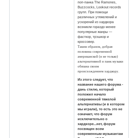
поп-панка The Ramones,
Buzzcocks, Lookout records
групп. При помощи
различных утяжелений и
ускорений из хардкора
возникли гораздо менее
популярные жанры —
фасткор, трэшкор и
кроссовер.
Таким образом, добрая
половина современной
американской (и не только)
альтернативной и панк музыки
обязана своим
происхождением хардкору
.
Из этого следует, что
название нашего форума -
дань стилю, который
положил начало
современной тяжелой
альтернативы (и в котором
мы играли), то есть это не
означает, что форум
исключительно о
хардкоре...нет, форум
посвящен всем
современным музыкантам