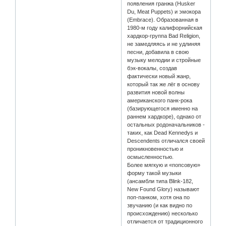
появления гранжа (Husker
Du, Meat Puppets) и эмокора
(Embrace). Образованная в
1980-м году калифорнийская
хардкор-группа Bad Religion,
не замедляясь и не удлиняя
песни, добавила в свою
музыку мелодии и стройные
бэк-вокалы, создав
фактически новый жанр,
который так же лёг в основу
развития новой волны
американского панк-рока
(базирующегося именно на
раннем хардкоре), однако от
остальных родоначальников -
таких, как Dead Kennedys и
Descendents отличался своей
проникновенностью и
осмысленностью.
Более мягкую и «попсовую»
форму такой музыки
(ансамбли типа Blink-182,
New Found Glory) называют
поп-панком, хотя она по
звучанию (и как видно по
происхождению) несколько
отличается от традиционного