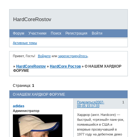
HardCoreRostov
Форум
Участники
Поиск
Регистрация
Войти
Активные темы
Привет, Гость!
Войдите
или
зарегистрируйтесь
.
»
HardCoreRostov
»
HardCore Ростов
»
О НАШЕМ ХАРДКОР
ФОРУМЕ
Страница:
1
О НАШЕМ ХАРДКОР ФОРУМЕ
Поделиться
2007-
1
adidas
09-05 15:17:33
Администратор
Хардкор (англ. Hardcore) —
быстрый, «грязный» панк-рок,
появившийся в США и
впервые прозвучавший в
1977 году на дебютном демо