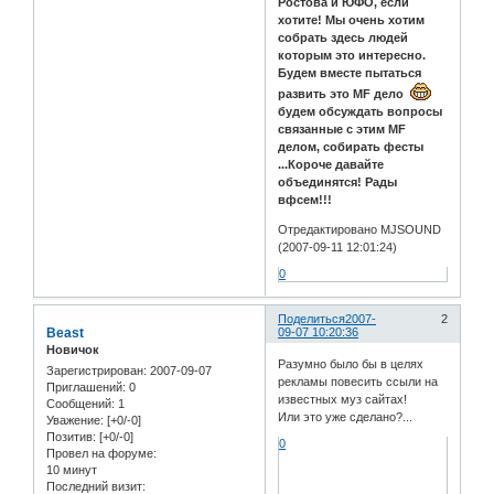
Ростова и ЮФО, если
хотите! Мы очень хотим
собрать здесь людей
которым это интересно.
Будем вместе пытаться
развить это MF дело
будем обсуждать вопросы
связанные с этим MF
делом, собирать фесты
...Короче давайте
объединятся! Рады
вфсем!!!
Отредактировано MJSOUND
(2007-09-11 12:01:24)
0
Поделиться
2007-
2
Beast
09-07 10:20:36
Новичок
Разумно было бы в целях
Зарегистрирован
: 2007-09-07
рекламы повесить ссыли на
Приглашений:
0
известных муз сайтах!
Сообщений:
1
Или это уже сделано?...
Уважение:
[+0/-0]
Позитив:
[+0/-0]
0
Провел на форуме:
10 минут
Последний визит: