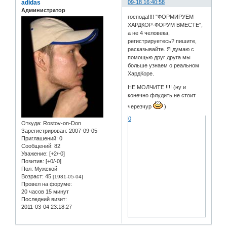
adidas
09-18 16:40:58
Администратор
господа!!!! "ФОРМИРУЕМ
ХАРДКОР-ФОРУМ ВМЕСТЕ",
а не 4 человека,
регистрируетесь? пишите,
расказывайте. Я думаю с
помощью друг друга мы
больше узнаем о реальном
ХардКоре.
НЕ МОЛЧИТЕ !!!! (ну и
конечно флудить не стоит
черезчур
)
0
Откуда:
Rostov-on-Don
Зарегистрирован
: 2007-09-05
Приглашений:
0
Сообщений:
82
Уважение:
[+2/-0]
Позитив:
[+0/-0]
Пол:
Мужской
Возраст:
45
[1981-05-04]
Провел на форуме:
20 часов 15 минут
Последний визит:
2011-03-04 23:18:27