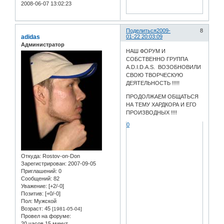
2008-06-07 13:02:23
Поделиться
2009-
8
adidas
01-22 20:03:09
Администратор
НАШ ФОРУМ И
СОБСТВЕННО ГРУППА
A.D.I.D.A.S. ВОЗОБНОВИЛИ
СВОЮ ТВОРЧЕСКУЮ
ДЕЯТЕЛЬНОСТЬ !!!!!
ПРОДОЛЖАЕМ ОБЩАТЬСЯ
НА ТЕМУ ХАРДКОРА И ЕГО
ПРОИЗВОДНЫХ !!!!
0
Откуда:
Rostov-on-Don
Зарегистрирован
: 2007-09-05
Приглашений:
0
Сообщений:
82
Уважение:
[+2/-0]
Позитив:
[+0/-0]
Пол:
Мужской
Возраст:
45
[1981-05-04]
Провел на форуме:
20 часов 15 минут