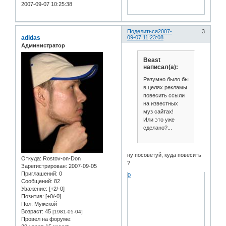
2007-09-07 10:25:38
Поделиться
2007-
3
adidas
09-07 11:23:08
Администратор
Beast
написал(а):
Разумно было бы
в целях рекламы
повесить ссыли
на известных
муз сайтах!
Или это уже
сделано?...
ну посоветуй, куда повесить
Откуда:
Rostov-on-Don
?
Зарегистрирован
: 2007-09-05
Приглашений:
0
0
Сообщений:
82
Уважение:
[+2/-0]
Позитив:
[+0/-0]
Пол:
Мужской
Возраст:
45
[1981-05-04]
Провел на форуме: