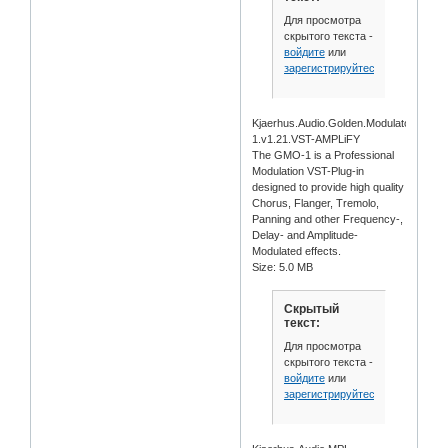
Для просмотра
скрытого текста -
войдите
или
зарегистрируйтесь
.
Kjaerhus.Audio.Golden.Modulator.GMO-
1.v1.21.VST-AMPLiFY
The GMO-1 is a Professional
Modulation VST-Plug-in
designed to provide high quality
Chorus, Flanger, Tremolo,
Panning and other Frequency-,
Delay- and Amplitude-
Modulated effects.
Size: 5.0 MB
Скрытый
текст:
Для просмотра
скрытого текста -
войдите
или
зарегистрируйтесь
.