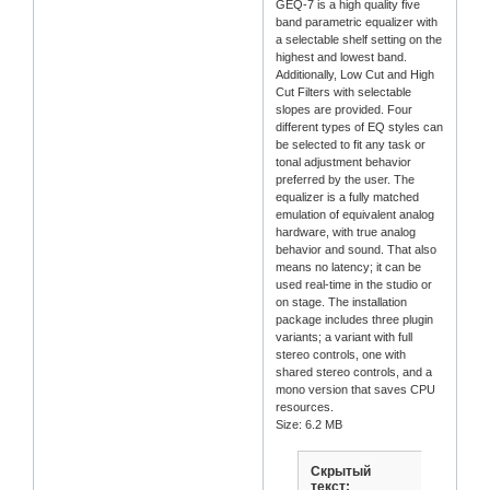
GEQ-7 is a high quality five
band parametric equalizer with
a selectable shelf setting on the
highest and lowest band.
Additionally, Low Cut and High
Cut Filters with selectable
slopes are provided. Four
different types of EQ styles can
be selected to fit any task or
tonal adjustment behavior
preferred by the user. The
equalizer is a fully matched
emulation of equivalent analog
hardware, with true analog
behavior and sound. That also
means no latency; it can be
used real-time in the studio or
on stage. The installation
package includes three plugin
variants; a variant with full
stereo controls, one with
shared stereo controls, and a
mono version that saves CPU
resources.
Size: 6.2 MB
Скрытый
текст: