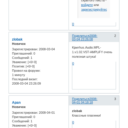
скрытого текста -
войдите
или
зарегистрируйтесь
.
0
Поделиться
2008-
2
zlobak
03-04 23:26:08
Новичок
Kjaerhus.Audio.MPL-
Зарегистрирован
: 2008-03-04
1.v1.02.VST-AMPLiFY очень
Приглашений:
0
полезная штука!
Сообщений:
1
Уважение:
[+0/-0]
0
Позитив:
[+0/-0]
Провел на форуме:
1 минуту
Последний визит:
2008-03-04 23:26:09
Поделиться
2008-
3
Apan
04-01 04:18:18
Новичок
zlobak
Зарегистрирован
: 2008-04-01
Классные плагинки!
Приглашений:
0
Сообщений:
1
0
Уважение:
[+0/-0]