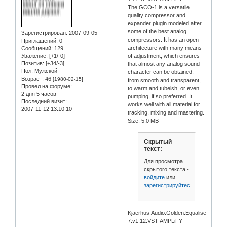
The GCO-1 is a versatile
quality compressor and
expander plugin modeled after
some of the best analog
Зарегистрирован
: 2007-09-05
compressors. It has an open
Приглашений:
0
architecture with many means
Сообщений:
129
Уважение:
[+1/-0]
of adjustment, which ensures
Позитив:
[+34/-3]
that almost any analog sound
Пол:
Мужской
character can be obtained;
Возраст:
46
[1980-02-15]
from smooth and transparent,
Провел на форуме:
to warm and tubeish, or even
2 дня 5 часов
pumping, if so preferred. It
Последний визит:
works well with all material for
2007-11-12 13:10:10
tracking, mixing and mastering.
Size: 5.0 MB
Скрытый
текст:
Для просмотра
скрытого текста -
войдите
или
зарегистрируйтесь
.
Kjaerhus.Audio.Golden.Equaliser.GEQ-
7.v1.12.VST-AMPLiFY