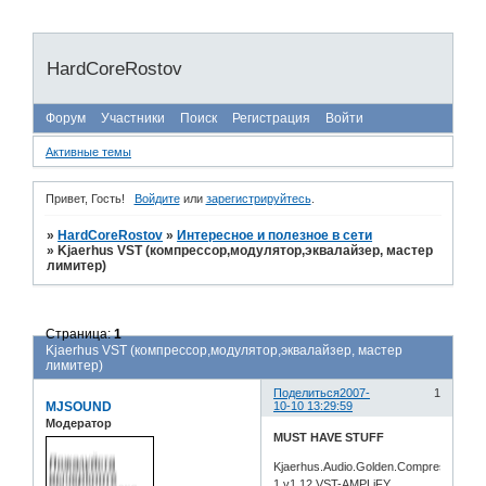
HardCoreRostov
Форум
Участники
Поиск
Регистрация
Войти
Активные темы
Привет, Гость!
Войдите
или
зарегистрируйтесь
.
»
HardCoreRostov
»
Интересное и полезное в сети
»
Kjaerhus VST (компрессор,модулятор,эквалайзер, мастер
лимитер)
Страница:
1
Kjaerhus VST (компрессор,модулятор,эквалайзер, мастер
лимитер)
Поделиться
2007-
1
MJSOUND
10-10 13:29:59
Модератор
MUST HAVE STUFF
Kjaerhus.Audio.Golden.Compressor.GC
1.v1.12.VST-AMPLiFY