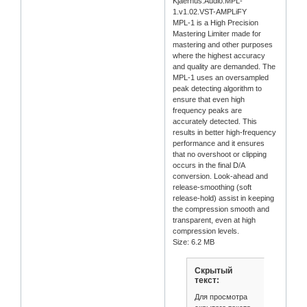
Kjaerhus.Audio.MPL-
1.v1.02.VST-AMPLiFY
MPL-1 is a High Precision
Mastering Limiter made for
mastering and other purposes
where the highest accuracy
and quality are demanded. The
MPL-1 uses an oversampled
peak detecting algorithm to
ensure that even high
frequency peaks are
accurately detected. This
results in better high-frequency
performance and it ensures
that no overshoot or clipping
occurs in the final D/A
conversion. Look-ahead and
release-smoothing (soft
release-hold) assist in keeping
the compression smooth and
transparent, even at high
compression levels.
Size: 6.2 MB
Скрытый
текст:
Для просмотра