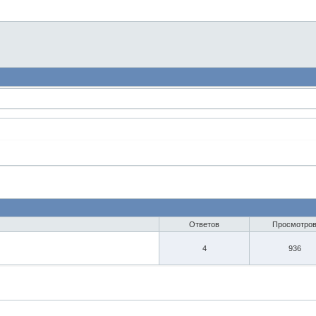
Ответов
Просмотро
4
936