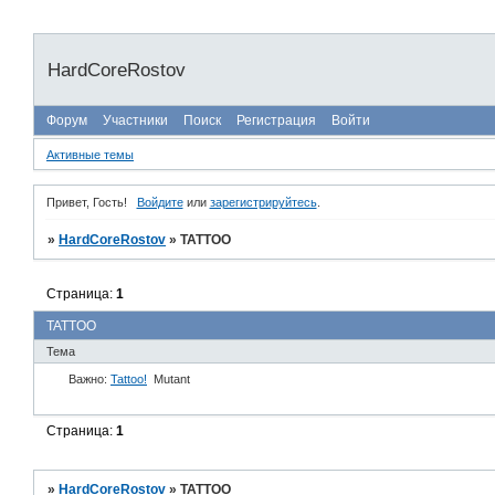
HardCoreRostov
Форум
Участники
Поиск
Регистрация
Войти
Активные темы
Привет, Гость!
Войдите
или
зарегистрируйтесь
.
»
HardCoreRostov
»
TATTOO
Страница:
1
TATTOO
Тема
Важно:
Tattoo!
Mutant
Страница:
1
»
HardCoreRostov
»
TATTOO